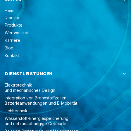
Heim
Dienste
Produkte
Wer wir sind
Karriere
Blog
Kontakt
DIENSTLEISTUNGEN

Elektrotechnik
und mechanisches Design
Integration von Brennstoffzellen,
Batterieanwendungen und E-Mobilität
Lichttechnik
Wasserstoff-Energiespeicherung
und netzunabhängige Gebäude