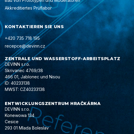
Bau von Prototypen und Moderatoren
Akkreditiertes Prüflabor
KONTAKTIEREN SIE UNS
+420 735 718 195
recepce@devinn.cz
ZENTRALE UND WASSERSTOFF-ARBEITSPLATZ
DEVINN s.r.o.
Skrivanec 4769/38
466 01, Jablonec und Nisou
ID: 40233138
MWST: CZ40233138
ENTWICKLUNGSZENTRUM HRAČKÁRNA
DEVINN s.r.o.
Konewowa 134
Cesice
293 01 Mlada Boleslav