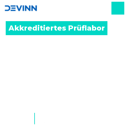
Akkreditiertes Prüflabor 
Wir bieten umfassende Bereitstellung von
klimatischen, mechanischen und elektrischen Tests.
Wir können spezifische klimatische Bedingungen wie
Luftfeuchtigkeit, Temperatur oder Sonneneinstrahlung
immer wieder unter den gleichen Bedingungen
simulieren. Wir führen eine Reihe von Tests nach ISO
17025-Akkreditierung durch und dank der TISAX-
Zertifizierung garantieren wir auch Vertraulichkeit bei
der Arbeit mit Prototypen.