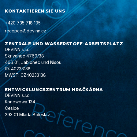
KONTAKTIEREN SIE UNS
+420 735 718 195
recepce@devinn.cz
ZENTRALE UND WASSERSTOFF-ARBEITSPLATZ
DEVINN s.r.o.
Skrivanec 4769/38
466 01, Jablonec und Nisou
ID: 40233138
MWST: CZ40233138
ENTWICKLUNGSZENTRUM HRAČKÁRNA
DEVINN s.r.o.
Konewowa 134
Cesice
293 01 Mlada Boleslav