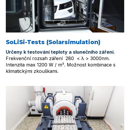
SoLiSi-Tests (Solarsimulation)
Určeny k testování teploty a slunečního záření.
Frekvenční rozsah záření 280 < λ > 3000nm.
Intenzita max 1200 W / m². Možnost kombinace s
klimatickými zkouškami.