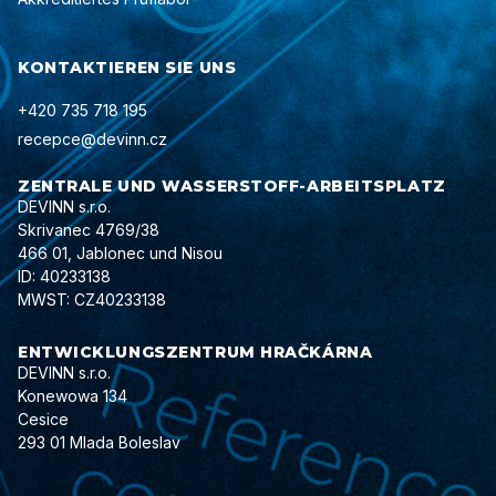
KONTAKTIEREN SIE UNS
+420 735 718 195
recepce@devinn.cz
ZENTRALE UND WASSERSTOFF-ARBEITSPLATZ
DEVINN s.r.o.
Skrivanec 4769/38
466 01, Jablonec und Nisou
ID: 40233138
MWST: CZ40233138
ENTWICKLUNGSZENTRUM HRAČKÁRNA
DEVINN s.r.o.
Konewowa 134
Cesice
293 01 Mlada Boleslav