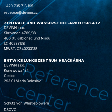
+420 735 718 195
recepce@devinn.cz
ZENTRALE UND WASSERSTOFF-ARBEITSPLATZ
DEVINN s.r.o.
Skrivanec 4769/38
466 01, Jablonec und Nisou
ID: 40233138
MWST: CZ40233138
ENTWICKLUNGSZENTRUM HRAČKÁRNA
DEVINN s.r.o.
Konewowa 134
Cesice
293 01 Mlada Boleslav
Schutz von Whistleblowern
DSGVO