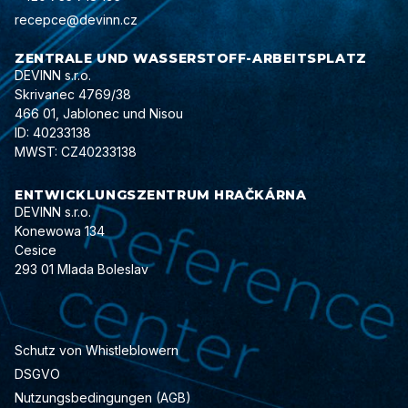
recepce@devinn.cz
ZENTRALE UND WASSERSTOFF-ARBEITSPLATZ
DEVINN s.r.o.
Skrivanec 4769/38
466 01, Jablonec und Nisou
ID: 40233138
MWST: CZ40233138
ENTWICKLUNGSZENTRUM HRAČKÁRNA
DEVINN s.r.o.
Konewowa 134
Cesice
293 01 Mlada Boleslav
Schutz von Whistleblowern
DSGVO
Nutzungsbedingungen (AGB)