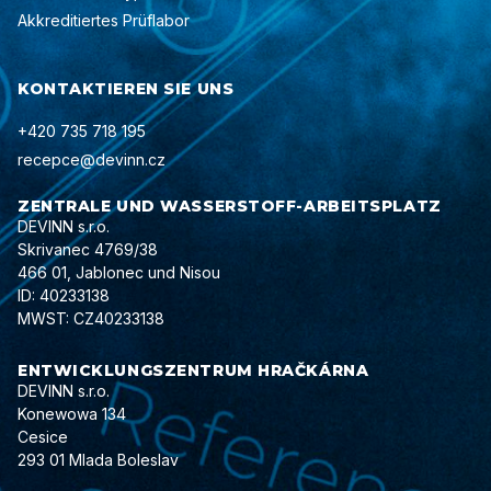
Akkreditiertes Prüflabor
KONTAKTIEREN SIE UNS
+420 735 718 195
recepce@devinn.cz
ZENTRALE UND WASSERSTOFF-ARBEITSPLATZ
DEVINN s.r.o.
Skrivanec 4769/38
466 01, Jablonec und Nisou
ID: 40233138
MWST: CZ40233138
ENTWICKLUNGSZENTRUM HRAČKÁRNA
DEVINN s.r.o.
Konewowa 134
Cesice
293 01 Mlada Boleslav