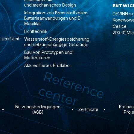
und mechanisches Design
ENTWIC
Integration von Brennstoffzellen,
DEVINN s.r.
Batterieanwendungen und E-
Konewowa
Mobilität
Cesice
Lichttechnik
293 01 Mla
ertifiziert.
Wasserstoff-Energiespeicherung
und netzunabhängige Gebäude
Bau von Prototypen und
Moderatoren
Akkreditiertes Prüflabor
Nutzungsbedingungen
Kofinan
•
•
Zertifikate
•
(AGB)
Proj