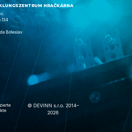
KLUNGSZENTRUM HRAČKÁRNA
o.
 134
da Boleslav
zierte
© DEVINN s.r.o. 2014–
ekte
2026