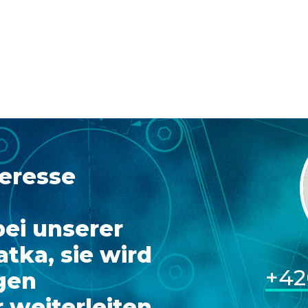
teresse
bei unserer
atka, sie wird
+42
igen
weiterleiten.