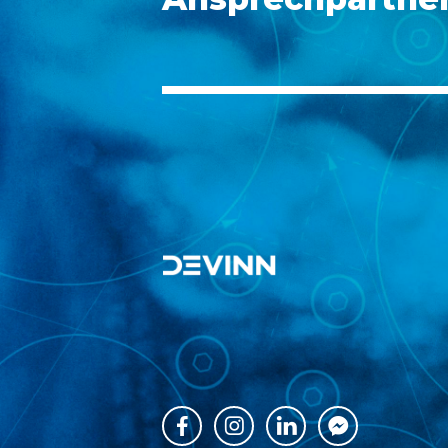



