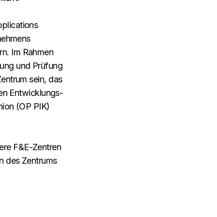
plications
rnehmens
rn. Im Rahmen
lung und Prüfung
entrum sein, das
len Entwicklungs-
nion (OP PIK)
ere F&E-Zentren
en des Zentrums