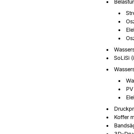
Belastu
St
Os
Ele
Os
Wassers
SoLiSi (
Wassers
Wa
PV
Ele
Druckpr
Koffer 
Bandsä
3D-Dru