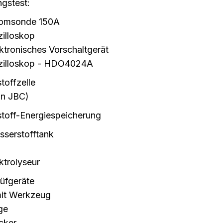
ngstest:
romsonde 150A
zilloskop
ktronisches Vorschaltgerät
zilloskop - HDO4024A
toffzelle
in JBC)
toff-Energiespeicherung
sserstofftank
ktrolyseur
üfgeräte
mit Werkzeug
ge
cker