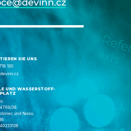
pce@devinn.cz
IEREN SIE UNS
718 195
devinn.cz
LE UND WASSERSTOFF-
SPLATZ
o.
 4769/38
ablonec und Nisou
38
40233138