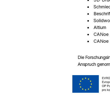
Schmied
Beschri
Solidwo
Altium
CANoe
CANoe
Die Forschungsin
Anspruch genom