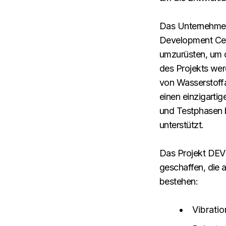
Das Unternehmen
Development Cent
umzurüsten, um 
des Projekts we
von Wasserstoffa
einen einzigarti
und Testphasen b
unterstützt.
Das Projekt DEV
geschaffen, die
bestehen:
Vibrati