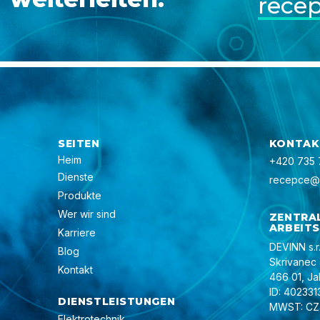
rece
SEITEN
KONTAKT
Heim
+420 735 
Dienste
recepce@
Produkte
Wer wir sind
ZENTRA
ARBEIT
Karriere
DEVINN s.r.
Blog
Skrivanec
Kontakt
466 01, J
ID: 402331
DIENSTLEISTUNGEN
MWST: CZ
Elektrotechnik