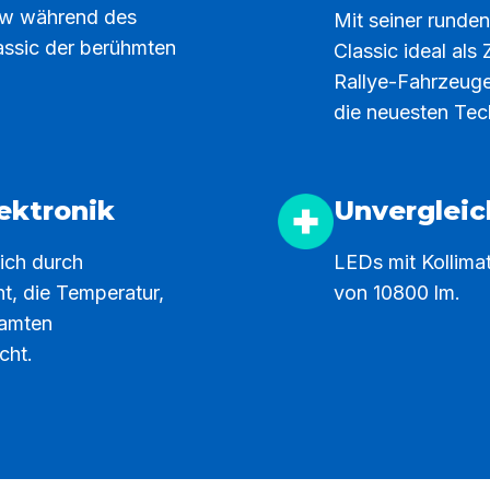
iw während des
Mit seiner runde
assic der berühmten
Classic ideal als
Rallye-Fahrzeuge
die neuesten Tec
ektronik
Unvergleic
ich durch
LEDs mit Kollima
t, die Temperatur,
von 10800 lm.
samten
cht.