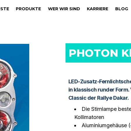
NSTE
PRODUKTE
WER WIR SIND
KARRIERE
BLOG
PHOTON Kl
LED-Zusatz-Fernlichtsch
in klassisch runder Form. 
Classic der Rallye Dakar.
Die Stirnlampe best
Kollimatoren
Aluminiumgehäuse (