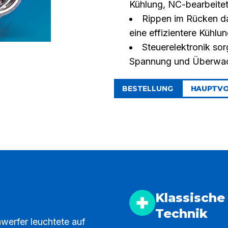
Kühlung, NC-bearbeite
Rippen im Rücken da
eine effizientere Kühlu
Steuerelektronik sor
Spannung und Überwa
BESTELLUNG
HAUPTVO
Klassische
Technik
erfer leuchtete auf