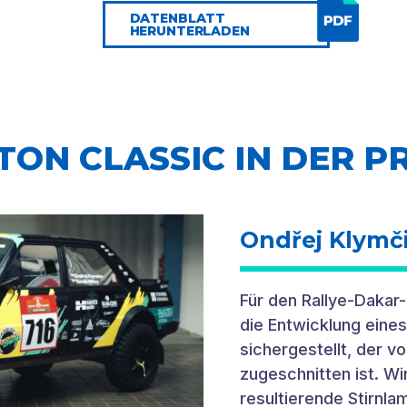
DATENBLATT
HERUNTERLADEN
ON CLASSIC IN DER P
Ondřej Klymč
Für den Rallye-Dakar
die Entwicklung eine
sichergestellt, der v
zugeschnitten ist. Wi
resultierende Stirnl