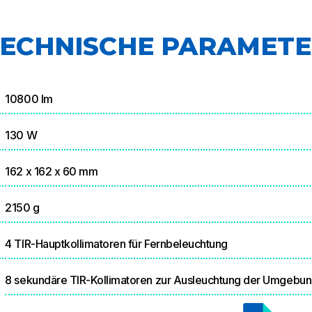
ECHNISCHE PARAMET
10800 lm
130 W
162 x 162 x 60 mm
2150 g
4 TIR-Hauptkollimatoren für Fernbeleuchtung
8 sekundäre TIR-Kollimatoren zur Ausleuchtung der Umgebu