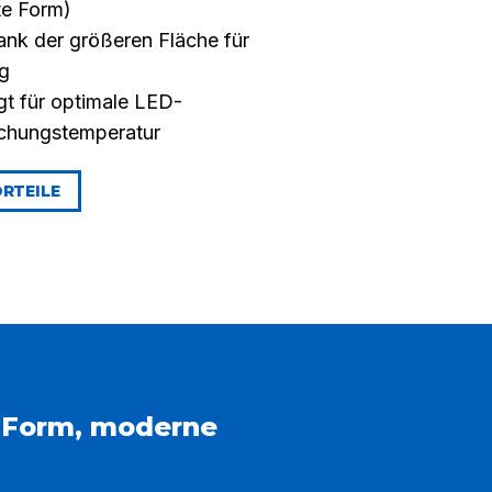
te Form)
nk der größeren Fläche für
ng
gt für optimale LED-
chungstemperatur
RTEILE
 Form, moderne