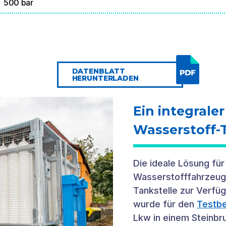
500 bar
DATENBLATT
HERUNTERLADEN
Ein integrale
Wasserstoff-T
Die ideale Lösung fü
Wasserstofffahrzeuge
Tankstelle zur Verfüg
wurde für den
Testbe
Lkw in einem Steinbr