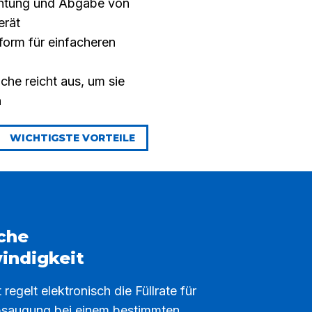
chtung und Abgabe von
erät
tform für einfacheren
äche reicht aus, um sie
n
WICHTIGSTE VORTEILE
che
indigkeit
 regelt elektronisch die Füllrate für
bsaugung bei einem bestimmten