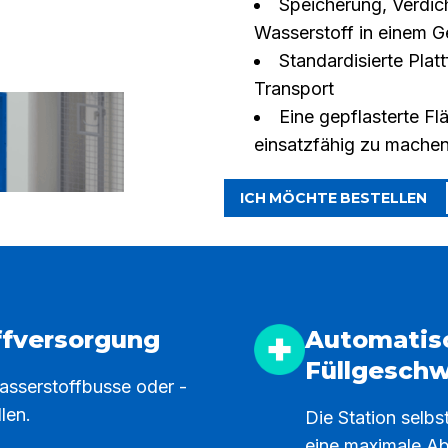
Speicherung, Verdi
Wasserstoff in einem G
Standardisierte Plat
Transport
Eine gepflasterte Fl
einsatzfähig zu mache
ICH MÖCHTE BESTELLEN
ffversorgung
Automatis
Füllgeschw
asserstoffbusse oder -
len.
Die Station selbst
eine maximale A