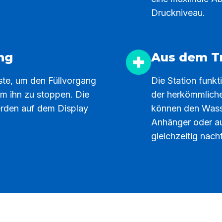
Druckniveau.
ng
Aus dem Tr
ste, um den Füllvorgang
Die Station funkt
um ihn zu stoppen. Die
der herkömmliche
erden auf dem Display
können den Wasse
Anhänger oder au
gleichzeitig nachf