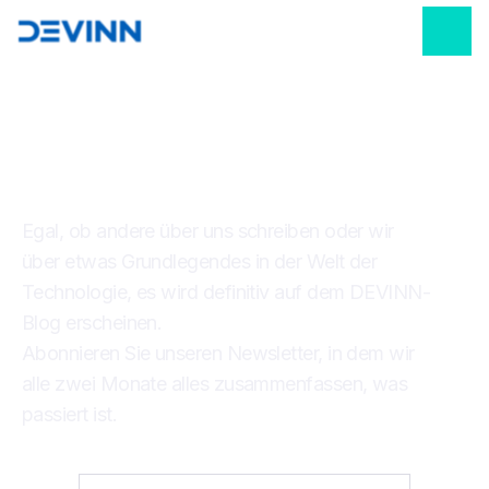
BEI UNS GIBT ES IMMER
ETWAS NEUES
Egal, ob andere über uns schreiben oder wir
über etwas Grundlegendes in der Welt der
Technologie, es wird definitiv auf dem DEVINN-
Blog erscheinen.
Abonnieren Sie unseren Newsletter, in dem wir
alle zwei Monate alles zusammenfassen, was
passiert ist.