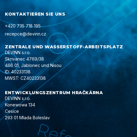
KONTAKTIEREN SIE UNS
+420 735 718 195
recepce@devinn.cz
ZENTRALE UND WASSERSTOFF-ARBEITSPLATZ
DEVINN s.r.o.
Skrivanec 4769/38
466 01, Jablonec und Nisou
ID: 40233138
MWST: CZ40233138
ENTWICKLUNGSZENTRUM HRAČKÁRNA
DEVINN s.r.o.
Konewowa 134
Cesice
293 01 Mlada Boleslav